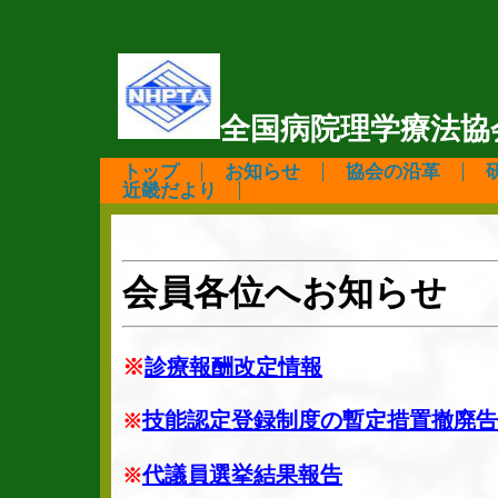
全国病院理学療法協
トップ
お知らせ
協会の沿革
近畿だより
会員各位へお知らせ
※
診療報酬改定情報
技能認定登録制度の暫定措置撤廃告
※
代議員選挙結果報告
※