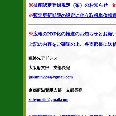
※
技能認定登録規定（案）のお知らせ
←文
※
暫定更新期限の設定に伴う取得単位措
※
広報のPDF化の推進のお知らせとお願
上記の内容をご確認の上、各支部長に送
連絡先アドレス
大阪府支部 支部長宛
jusumin2244@gmail.com
京都府滋賀県支部 支部長宛
znbyourik@gmail.com